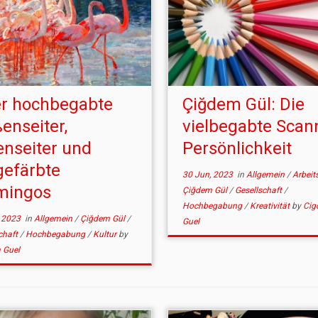
r hochbegabte
Çiğdem Gül: Die
enseiter,
vielbegabte Scan
enseiter und
Persönlichkeit
gefärbte
30 Jun, 2023
in
Allgemein
/
Arbeit
mingos
Çiğdem Gül
/
Gesellschaft
/
Hochbegabung
/
Kreativität
by
Cig
 2023
in
Allgemein
/
Çiğdem Gül
/
Guel
chaft
/
Hochbegabung
/
Kultur
by
 Guel