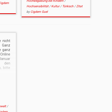
Hochbegabung bei Kindern
/
Cigdem
Hochsensibilität
/
Kultur
/
Türkisch
/
Zitat
by
Cigdem Guel
 nicht
? Ganz
ne ganz
Online
Januar
 den
, bitte
cken:
swelt
/
igdem