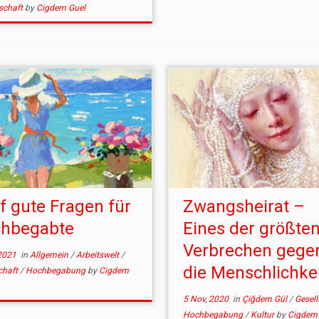
schaft
by
Cigdem Guel
f gute Fragen für
Zwangsheirat –
hbegabte
Eines der größte
Verbrechen gege
2021
in
Allgemein
/
Arbeitswelt
/
die Menschlichkei
chaft
/
Hochbegabung
by
Cigdem
5 Nov, 2020
in
Çiğdem Gül
/
Gesel
Hochbegabung
/
Kultur
by
Cigdem 