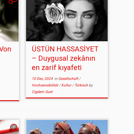
 Von
ÜSTÜN HASSASİYET
– Duygusal zekânın
en zarif kıyafeti
10 Dez, 2024
in
Gesellschaft
/
Hochsensibilität
/
Kultur
/
Türkisch
by
Cigdem Guel
2