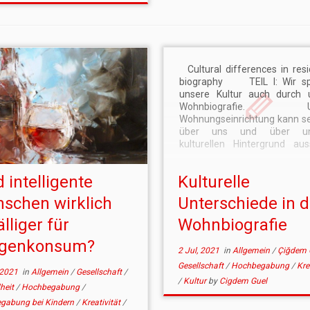
Cultural differences in resi
biography TEIL I: Wir sp
unsere Kultur auch durch 
Wohnbiografie. Un
Wohnungseinrichtung kann se
über uns und über un
kulturellen Hintergrund aus
Ich möchte zunächst mit e
Erfahrungswerten kurz beleu
d intelligente
Kulturelle
welche Unterschiede mir 
aufgefallen sind und w
schen wirklich
Unterschiede in d
typischen Möbel oder […]
lliger für
Wohnbiografie
ogenkonsum?
2 Jul, 2021
in
Allgemein
/
Çiğdem 
Gesellschaft
/
Hochbegabung
/
Kre
 2021
in
Allgemein
/
Gesellschaft
/
/
Kultur
by
Cigdem Guel
heit
/
Hochbegabung
/
gabung bei Kindern
/
Kreativität
/