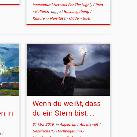
Intercultural Network For The Highly Gifted
/
Kulturen
tagged
Hochbegabung
/
Kulturen
/
Naivität
by
Cigdem Guel
Wenn du weißt, dass
n in
du ein Stern bist, …
31 Mrz, 2019
in
Allgemein
/
Arbeitswelt
/
Gesellschaft
/
Hochbegabung
/
l
/