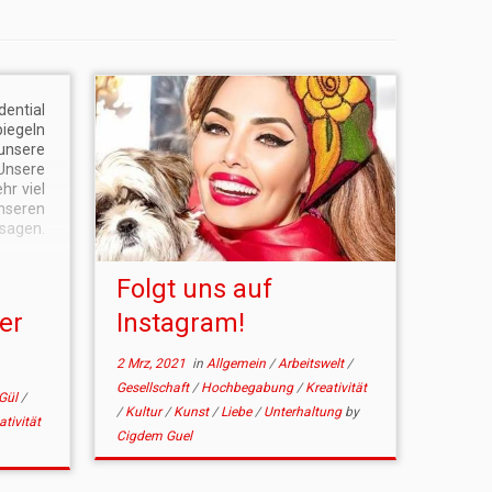
dential
iegeln
unsere
sere
hr viel
seren
sagen.
igenen
chten,
Folgt uns auf
bisher
elche
er
Instagram!
2 Mrz, 2021
in
Allgemein
/
Arbeitswelt
/
Gesellschaft
/
Hochbegabung
/
Kreativität
Gül
/
/
Kultur
/
Kunst
/
Liebe
/
Unterhaltung
by
ativität
Cigdem Guel