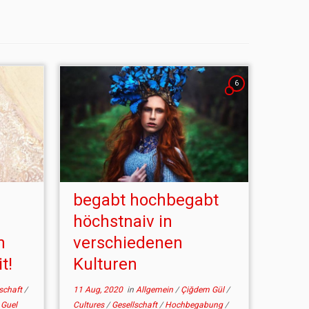
6
begabt hochbegabt
n
höchstnaiv in
n
verschiedenen
t!
Kulturen
lschaft
/
11 Aug, 2020
in
Allgemein
/
Çiğdem Gül
/
Guel
Cultures
/
Gesellschaft
/
Hochbegabung
/