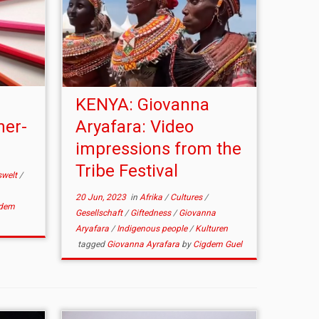
KENYA: Giovanna
ner-
Aryafara: Video
impressions from the
Tribe Festival
swelt
/
20 Jun, 2023
in
Afrika
/
Cultures
/
dem
Gesellschaft
/
Giftedness
/
Giovanna
Aryafara
/
Indigenous people
/
Kulturen
tagged
Giovanna Ayrafara
by
Cigdem Guel