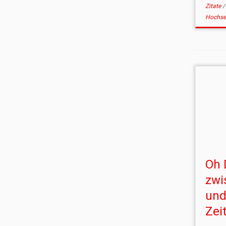
Zitate
Hochsen
Oh 
zwi
und
Zeit