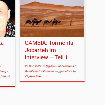
ta
GAMBIA: Tormenta
Jobarteh im
Interview – Teil 1
l
/
22 Dez, 2021
in
Çiğdem Gül
/
Cultures
/
bung
/
Gesellschaft
/
Kulturen
tagged
Afrika
by
n
/
Kunst
Cigdem Guel