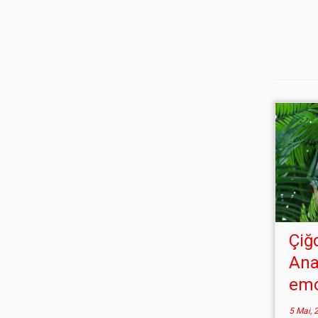
Çiğ
Ana
emo
5 Mai, 