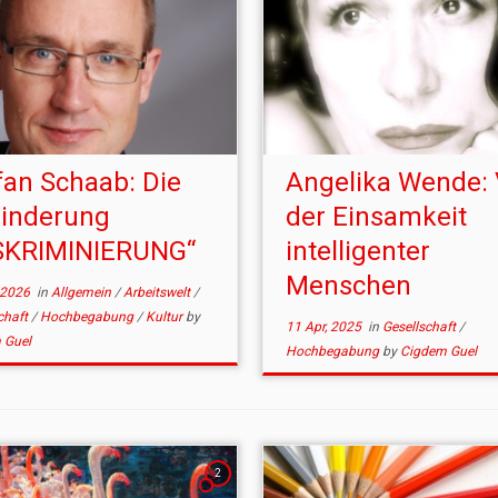
fan Schaab: Die
Angelika Wende:
inderung
der Einsamkeit
SKRIMINIERUNG“
intelligenter
Menschen
 2026
in
Allgemein
/
Arbeitswelt
/
chaft
/
Hochbegabung
/
Kultur
by
11 Apr, 2025
in
Gesellschaft
/
 Guel
Hochbegabung
by
Cigdem Guel
2