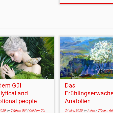
dem Gül:
Das
lytical and
Frühlingserwache
tional people
Anatolien
2020
in
Çiğdem Gül
/
Çiğdem Gül
24 Mrz, 2020
in
Asien
/
Çiğdem Gü