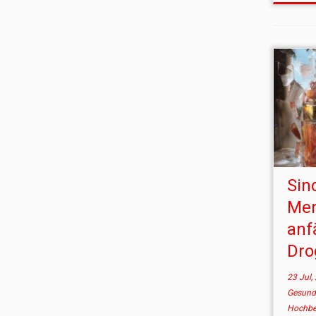
Sin
Men
anfä
Dr
23 Jul,
Gesund
Hochbe