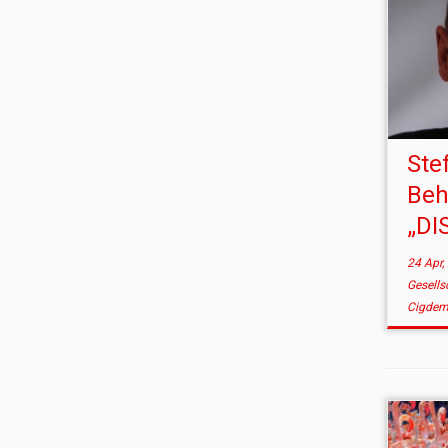
Ste
Beh
„DI
24 Apr,
Gesells
Cigdem