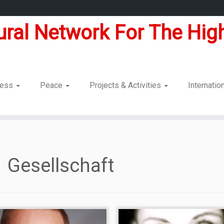
tural Network For The High
dness
Peace
Projects & Activities
Internatio
Gesellschaft