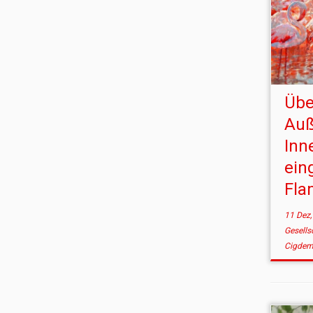
Übe
Auß
Inn
ein
Fla
11 Dez,
Gesells
Cigdem