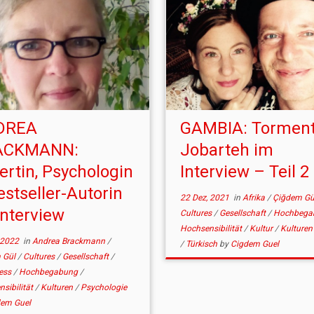
DREA
GAMBIA: Tormen
ACKMANN:
Jobarteh im
ertin, Psychologin
Interview – Teil 2
estseller-Autorin
22 Dez, 2021
in
Afrika
/
Çiğdem Gü
Interview
Cultures
/
Gesellschaft
/
Hochbega
Hochsensibilität
/
Kultur
/
Kulture
 2022
in
Andrea Brackmann
/
/
Türkisch
by
Cigdem Guel
 Gül
/
Cultures
/
Gesellschaft
/
ness
/
Hochbegabung
/
sibilität
/
Kulturen
/
Psychologie
dem Guel