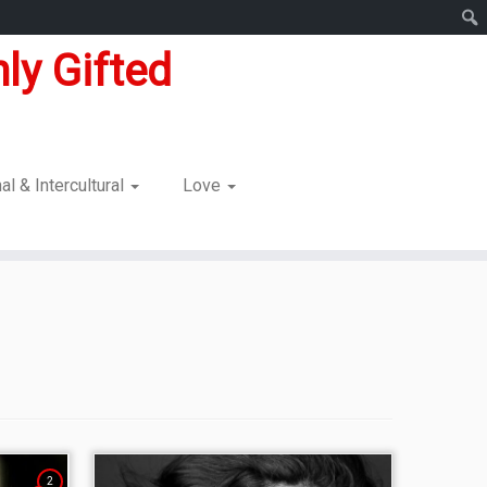
ly Gifted
nal & Intercultural
Love
2