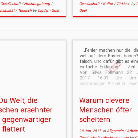
/
Gesellschaft
/
Hochbegabung
/
Gesellschaft
/
Kultur
/
Türkisch
by
sibilität
/
Türkisch
by
Cigdem Guel
Guel
„Fehler machen nur die, die
viel auf dem Kasten haben
falsch, und dafür gibt es ei
einfache Erklärung.“ Zeit 
Von Silvia Follmann 22. 
2017, 16:01 Uhr Um
vollständigen Artikel zu lesen
diesen Kurzlink ankli
https://goo.gl/P7Eqec
Du Welt, die
Warum clevere
schen ersehnter
Menschen öfter
 gegenwärtiger
scheitern
 flattert
28 Jan, 2017
in
Allgemein
/
Arbeit
Gesellschaft
/
Hochbegabung
by
C