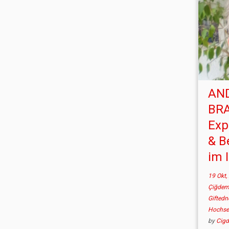
AN
BR
Exp
& B
im 
19 Okt,
Çiğdem
Gifted
Hochsen
by
Cig