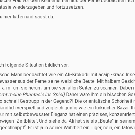
kische Frau vor dem Kennenlernen aus der Ferne beobachten. Ich
tasie wiederzugeben und fortzusetzen.
u hier lütfen und sagst du:
ch folgende Situation bildlich vor:
ische Mann beobachtet wie ein Ali-Krokodil mit acaip -krass Insel
asser aus der Ferne seine weibliche Beute. Mit halbem Gesic
s-a-m- um sie herum, um sie von allen Seiten zu scannen. Dabei 
mmt meine Phantasie ins Spiel)
Daher wäre ihm ein bisschen Ges
o schnell Gestrüpp in der Gegend?! Die orientalische Schönheit m
 kindlich verspielt und zugleich quirlig wie ein türkischer Bazar. I
tur mit selbstbewusster Eleganz hat einen präzisen, konzentriert
ewigen `Zeitblüte´. Und siehe da: Ali hat sie als „Beute“ in sei
„geschnappt“. Er ist ja in seiner Wahrheit ein Tiger, nein, ein tä