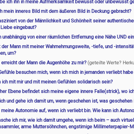
be ich ihn in meine Aufmerksamkeit bewusst oder unbewusst 
ch mein inneres Bild mit dem äußeren Bild in Deckung gebracht?
fasziniert von der Männlichkeit und Schönheit seiner authentisch
 Liebe eingebaut?
h unabhängig von einer räumlichen Entfernung eine Nähe UND e
 der Mann mit meiner Wahrnehmungsweite, -tiefe, und -intensitä
en, um?
erreicht der Mann die Augenhöhe zu mir?
(geteilte Werte? Herk
efühle besuchen mich, wenn ich mich in jemanden verliebt habe
 ich mit mir und mit meinen Gefühlen solidarisch sein?
her Ebene befindet sich meine eigene innere Falle(strick), wo 
 ich und gehe ich damit um, wenn geschehen ist, was geschehen 
 meine Autonomie auf, wenn ich verliebt bin. Wie kann ich Auton
che ich mir, wie ich damit umgehe, wenn ich beim – auch virtue
sammler, arme Muttersöhnchen, engstirnige Millimeterpapier-Mä