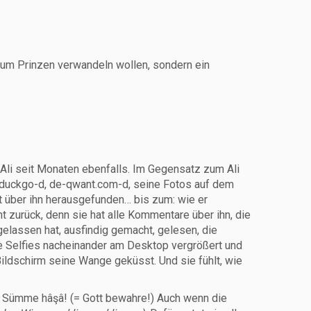
t zum Prinzen verwandeln wollen, sondern ein
Ali seit Monaten ebenfalls. Im Gegensatz zum Ali
uckduckgo-d, de-qwant.com-d, seine Fotos auf dem
kt über ihn herausgefunden… bis zum: wie er
t zurück, denn sie hat alle Kommentare über ihn, die
lassen hat, ausfindig gemacht, gelesen, die
ine Selfies nacheinander am Desktop vergrößert und
ildschirm seine Wange geküsst. Und sie fühlt, wie
en. Sümme hâşâ! (= Gott bewahre!) Auch wenn die