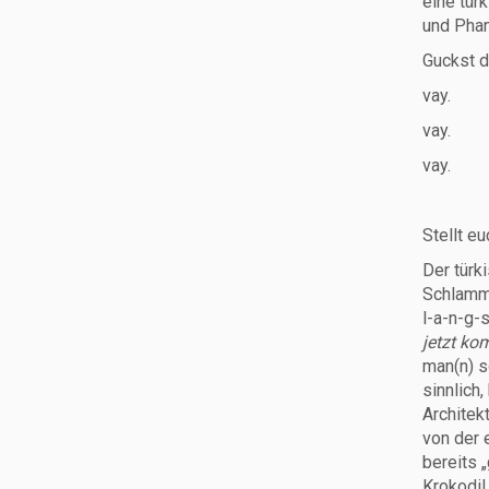
eine tür
und Phan
Guckst d
vay.
vay.
vay.
Stellt eu
Der türk
Schlammw
l-a-n-g-
jetzt ko
man(n) s
sinnlich,
Architek
von der 
bereits 
Krokodil.