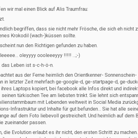
en wir mal einen Blick auf Alis Traumfrau:
zt.
endlich begriffen, dass sie nicht mehr Frösche, die sich eh nich
nes Krokodil (wach-)küssen sollte.
 scheint nun den Richtigen gefunden zu haben.
lleeeee… oleyyyy oooleeeyyy !!!!! …;-)
 das Leben ist s-c-h-ö-n.
achtet aus der Ferne heimlich den Orientkenner- Sonnenschein- 
ihn in letzter Zeit mehrfach ge-google-d, ge-startpage-d, ge-d
ihres Laptops kopiert, bei facebook alle Infos direkt und indire
seinen türkischen Tee am liebsten trinkt. Sie lehnt sich entspann
ilienstammbaum mit Lebenden weltweit in Social Media zurückge
ions-Infrastruktur und Inhalte für gut befunden… Sie hat alle se
nge auf dem Foto liebevoll gestreichelt. Und heimlich auf dem B
ie zueinander passen.
n, die Evolution erlaubt es ihr nicht, den ersten Schritt zu mach