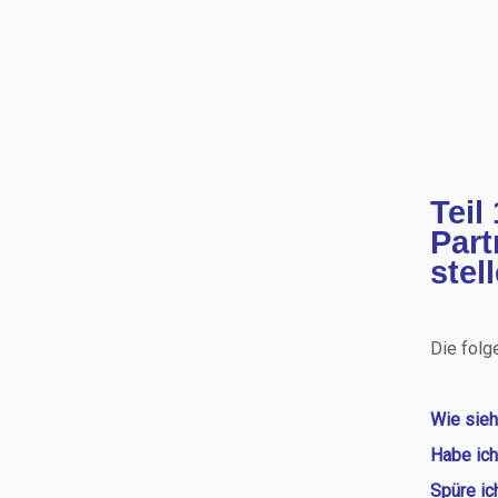
Teil
Part
stel
Die folg
Wie sieh
Habe ich
Spüre ic