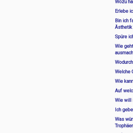
Wozu ha
Erlebe i
Bin ich 
Ästhetik
Spüre ic
Wie geht
ausmach
Wodurch 
Welche G
Wie kann
Auf welc
Wie will
Ich gebe
Was wüns
Trophäen