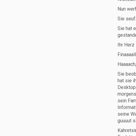
Nun werf
Sie seuf
Sie hat 
gestande
Ihr Herz
Finaaaal
Haaaach,
Sie beob
hat sie 
Desktop 
morgens 
sein Fam
Informat
seine Wa
guuuut s
Kahretsi