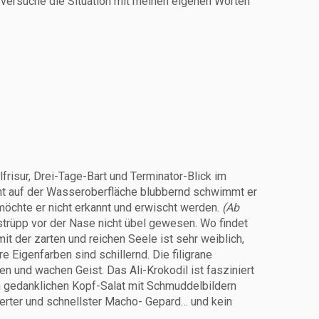
 versuche die Situation mit meinen eigenen Worten
frisur, Drei-Tage-Bart und Terminator-Blick im
ht auf der Wasseroberfläche blubbernd schwimmt er
möchte er nicht erkannt und erwischt werden.
(Ab
trüpp vor der Nase nicht übel gewesen. Wo findet
it der zarten und reichen Seele ist sehr weiblich,
hre Eigenfarben sind schillernd. Die filigrane
en und wachen Geist. Das Ali-Krokodil ist fasziniert
nem gedanklichen Kopf-Salat mit Schmuddelbildern
towierter und schnellster Macho- Gepard… und kein