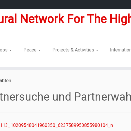
tural Network For The High
dness
Peace
Projects & Activities
Internatio
gabten
tnersuche und Partnerwah