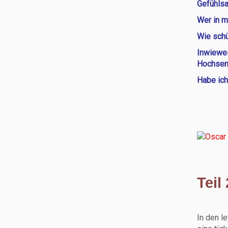
Gefühlsa
Wer in m
Wie schü
Inwiewei
Hochsens
Habe ich
Teil
In den l