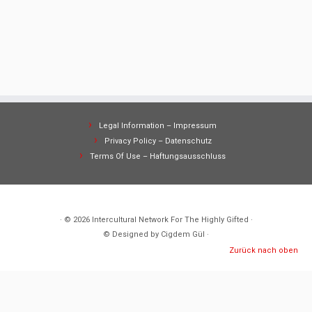
Legal Information – Impressum
Privacy Policy – Datenschutz
Terms Of Use – Haftungsausschluss
· © 2026
Intercultural Network For The Highly Gifted
·
© Designed by Cigdem Gül ·
Zurück nach oben