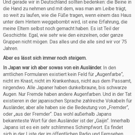
Und gerade wir in Deutschland sollten bedenken: die Beine in
die Hand zu nehmen und mit dem, was man am Leibe trägt,
so weit zu laufen, wie die Füße tragen, wenn einem das Haus
unter dem Hintern weggebombt wird, ist eine Erfahrung, die
meine Eltern selbst noch gemacht haben. Es ist Teil der
Geschichte. Egal, wie sehr wie den einzelnen, oder ganze
Gruppen nicht mögen. Das alles und die alle sind wir vor 75
Jahren.
Aber es lässt sich immer noch steigern.
In Japan war ich aber sowas von ein Ausländer.
In den
amtlichen Formularen existiert kein Feld für „Augenfarbe“,
nicht im Knast, nicht im Krankenhaus, nicht aus dem Passamt,
nirgendwo. Alle Japaner haben dunkelbraune, bis schwarze
Augen. Nur Fremde haben andere Augenfarben. Und in der Tat
existieren in der japanischen Sprache zahlreiche Vokabeln für
Ausländer, aber alle haben sie die Bedeutung von „Fremder“,
oder „aus der Fremder“. Das wohl außerhalb Japans
bekannteste Wort für den Ausländer ist der „Gaijin“. Innerhalb
Japans ist es ein sehr schlimmes Schimpfwort. Es findet
sich in der Liste der im öffentlichen Radio und Fernsehen