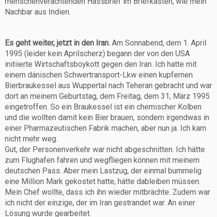
menschenverachtenden Hassbrief im Briefkasten, wie mein
Nachbar aus Indien.
Es geht weiter, jetzt in den Iran.
Am Sonnabend, dem 1. April
1995 (leider kein Aprilscherz) begann der von den USA
initiierte Wirtschaftsboykott gegen den Iran. Ich hatte mit
einem dänischen Schwertransport-Lkw einen kupfernen
Bierbraukessel aus Wuppertal nach Teheran gebracht und war
dort an meinem Geburtstag, dem Freitag, dem 31, März 1995
eingetroffen. So ein Braukessel ist ein chemischer Kolben
und die wollten damit kein Bier brauen, sondern irgendwas in
einer Pharmazeutischen Fabrik machen, aber nun ja. Ich kam
nicht mehr weg.
Gut, der Personenverkehr war nicht abgeschnitten. Ich hätte
zum Flughafen fahren und wegfliegen können mit meinem
deutschen Pass. Aber mein Lastzug, der einmal bummelig
eine Million Mark gekostet hatte, hätte dableiben müssen.
Mein Chef wollte, dass ich ihn wieder mitbrächte. Zudem war
ich nicht der einzige, der im Iran gestrandet war. An einer
Lösung wurde gearbeitet.