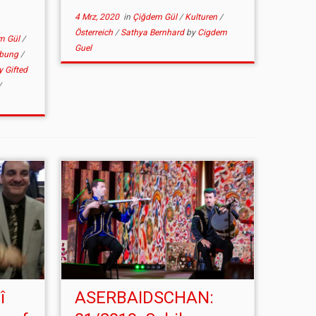
4 Mrz, 2020
in
Çiğdem Gül
/
Kulturen
/
Österreich
/
Sathya Bernhard
by
Cigdem
m Gül
/
Guel
bung
/
y Gifted
/
î
ASERBAIDSCHAN: