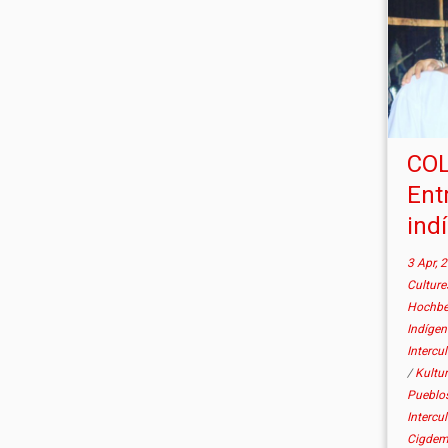
CO
Ent
ind
3 Apr, 
Cultur
Hochb
Indíge
Intercu
/
Kultu
Pueblos
Intercu
Cigdem