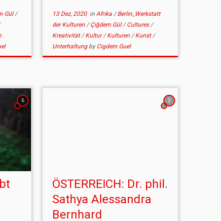
m Gül
/
13 Dez, 2020
in
Afrika
/
Berlin_Werkstatt
der Kulturen
/
Çiğdem Gül
/
Cultures
/
h
Kreativität
/
Kultur
/
Kulturen
/
Kunst
/
el
Unterhaltung
by
Cigdem Guel
6
2
bt
ÖSTERREICH: Dr. phil.
Sathya Alessandra
Bernhard