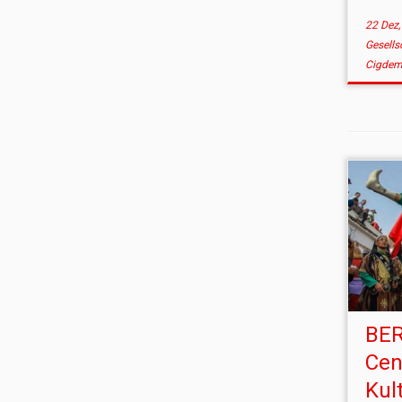
22 Dez,
Gesells
Cigdem
BER
Cen
Kul