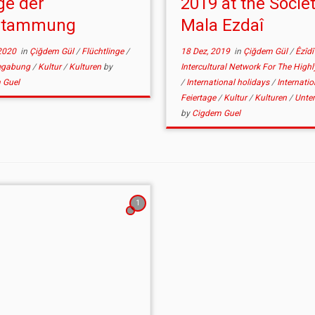
ge der
2019 at the Societ
stammung
Mala Ezdaî
2020
in
Çiğdem Gül
/
Flüchtlinge
/
18 Dez, 2019
in
Çiğdem Gül
/
Êzîd
egabung
/
Kultur
/
Kulturen
by
Intercultural Network For The Highl
 Guel
/
International holidays
/
Internatio
Feiertage
/
Kultur
/
Kulturen
/
Unte
by
Cigdem Guel
1