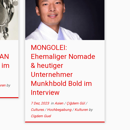
MONGOLEI:
AN
Ehemaliger Nomade
n im
& heutiger
Unternehmer
Munkhbold Bold im
uren
by
Interview
7 Dez, 2023
in
Asien
/
Çiğdem Gül
/
Cultures
/
Hochbegabung
/
Kulturen
by
Cigdem Guel