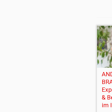
AN
BR
Exp
& B
im 