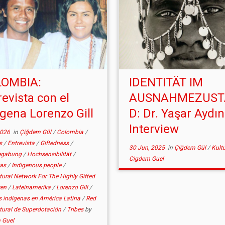
LOMBIA:
IDENTITÄT IM
revista con el
AUSNAHMEZUST
ígena Lorenzo Gill
D: Dr. Yaşar Aydı
Interview
2026
in
Çiğdem Gül
/
Colombia
/
es
/
Entrevista
/
Giftedness
/
30 Jun, 2025
in
Çiğdem Gül
/
Kult
egabung
/
Hochsensibilität
/
Cigdem Guel
nas
/
Indigenous people
/
ltural Network For The Highly Gifted
ren
/
Lateinamerika
/
Lorenzo Gill
/
 indígenas en América Latina
/
Red
ltural de Superdotación
/
Tribes
by
 Guel