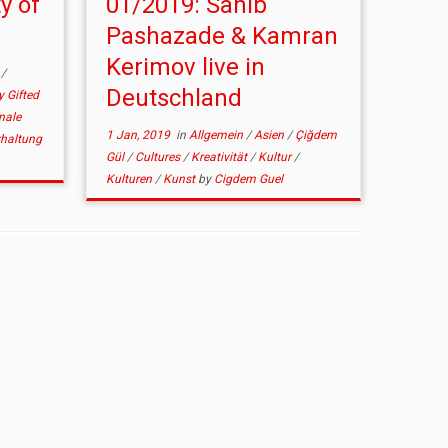
y of
01/2019: Sahib
Pashazade & Kamran
Kerimov live in
î
/
Deutschland
y Gifted
nale
1 Jan, 2019
in
Allgemein
/
Asien
/
Çiğdem
rhaltung
Gül
/
Cultures
/
Kreativität
/
Kultur
/
Kulturen
/
Kunst
by
Cigdem Guel