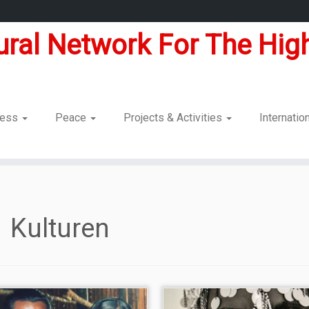
tural Network For The High
dness
Peace
Projects & Activities
Internatio
Kulturen