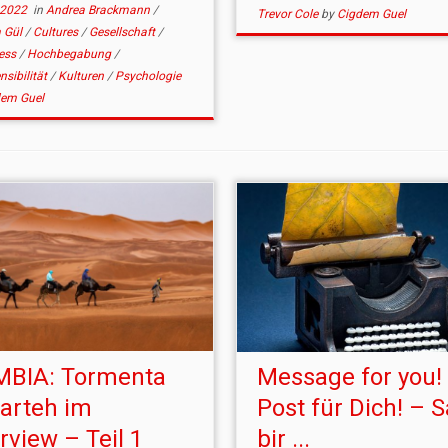
 2022
in
Andrea Brackmann
/
Trevor Cole
by
Cigdem Guel
 Gül
/
Cultures
/
Gesellschaft
/
ness
/
Hochbegabung
/
sibilität
/
Kulturen
/
Psychologie
dem Guel
BIA: Tormenta
Message for you!
arteh im
Post für Dich! – 
rview – Teil 1
bir ...