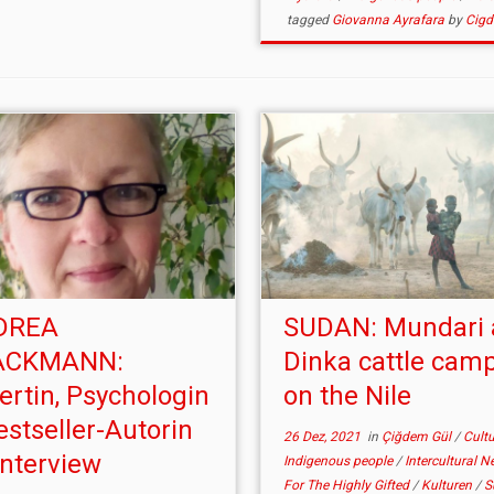
tagged
Giovanna Ayrafara
by
Cigd
DREA
SUDAN: Mundari 
ACKMANN:
Dinka cattle cam
ertin, Psychologin
on the Nile
estseller-Autorin
26 Dez, 2021
in
Çiğdem Gül
/
Cult
Interview
Indigenous people
/
Intercultural N
For The Highly Gifted
/
Kulturen
/
S