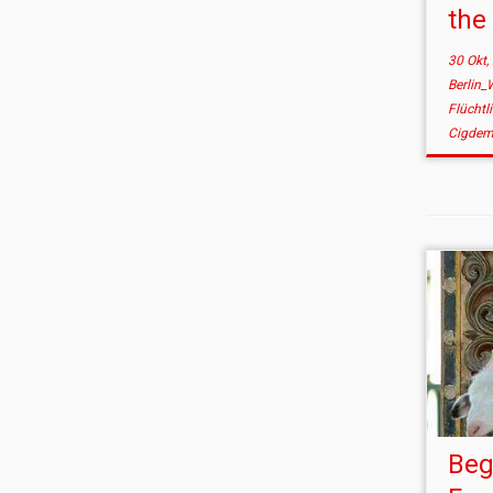
the
30 Okt,
Berlin_
Flüchtl
Cigdem
Beg