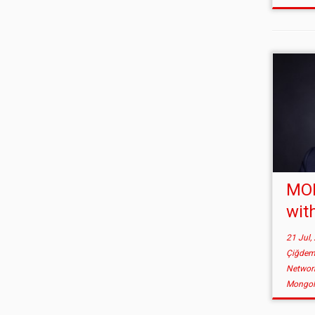
MON
wit
21 Jul,
Çiğdem
Network
Mongol