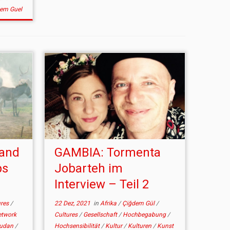
em Guel
and
GAMBIA: Tormenta
ps
Jobarteh im
Interview – Teil 2
ures
/
22 Dez, 2021
in
Afrika
/
Çiğdem Gül
/
etwork
Cultures
/
Gesellschaft
/
Hochbegabung
/
udan
/
Hochsensibilität
/
Kultur
/
Kulturen
/
Kunst