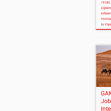
19 Okt,
Çiğdem
Gifted
Hochsen
by
Cig
GAM
Job
Inte