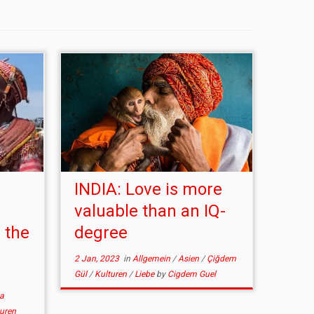
INDIA: Love is more
valuable than an IQ-
 the
degree
2 Jan, 2023
in
Allgemein
/
Asien
/
Çiğdem
Gül
/
Kulturen
/
Liebe
by
Cigdem Guel
a
uren