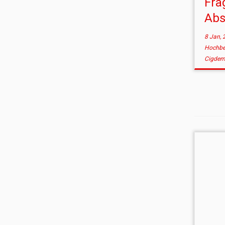
Fra
Ab
8 Jan, 
Hochb
Cigdem