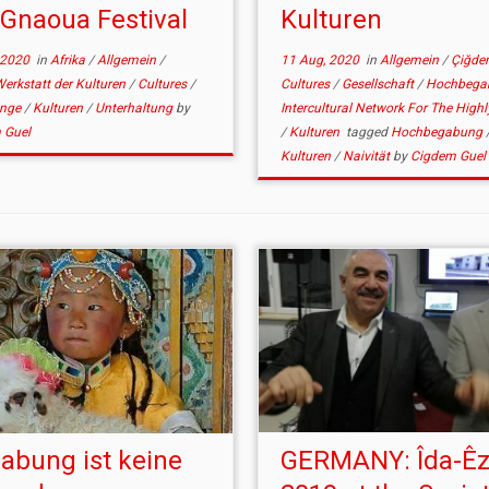
 Gnaoua Festival
Kulturen
 2020
in
Afrika
/
Allgemein
/
11 Aug, 2020
in
Allgemein
/
Çiğde
Werkstatt der Kulturen
/
Cultures
/
Cultures
/
Gesellschaft
/
Hochbega
inge
/
Kulturen
/
Unterhaltung
by
Intercultural Network For The Highl
 Guel
/
Kulturen
tagged
Hochbegabung
Kulturen
/
Naivität
by
Cigdem Guel
abung ist keine
GERMANY: Îda-Êz