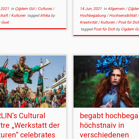
 2021
in
Çiğdem Gül
/
Cultures
/
14 Jun, 2021
in
Allgemein
/
Çiğde
chaft
/
Kulturen
tagged
Afrika
by
Hochbegabung
/
Hochsensibilität
/
 Guel
Kreativität
/
Kulturen
/
Post für Dic
tagged
Post für Dich
by
Cigdem Gu
LIN’s Cultural
begabt hochbega
tre „Werkstatt der
höchstnaiv in
turen“ celebrates
verschiedenen