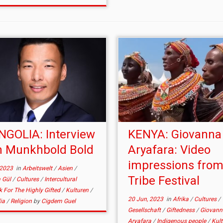
GOLIA: Interview
KENYA: Giovanna
h Munkhbold Bold
Aryafara: Video
impressions from
 2023
in
Arbeitswelt
/
Asien
/
Tribe Festival
 Gül
/
Cultures
/
Intercultural
 For The Highly Gifted
/
Kulturen
/
20 Jun, 2023
in
Afrika
/
Cultures
/
ia
/
Religion
by
Cigdem Guel
Gesellschaft
/
Giftedness
/
Giovann
Aryafara
/
Indigenous people
/
Kult