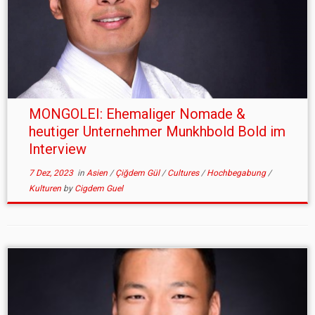
MONGOLEI: Ehemaliger Nomade &
heutiger Unternehmer Munkhbold Bold im
Interview
7 Dez, 2023
in
Asien
/
Çiğdem Gül
/
Cultures
/
Hochbegabung
/
Kulturen
by
Cigdem Guel