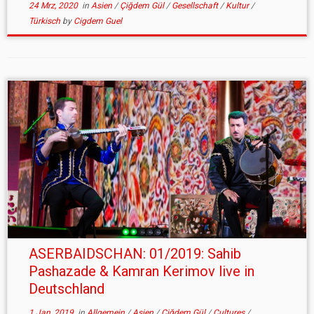
24 Mrz, 2020
in
Asien
/
Çiğdem Gül
/
Gesellschaft
/
Kultur
/
Türkisch
by
Cigdem Guel
ASERBAIDSCHAN: 01/2019: Sahib
Pashazade & Kamran Kerimov live in
Deutschland
1 Jan, 2019
in
Allgemein
/
Asien
/
Çiğdem Gül
/
Cultures
/