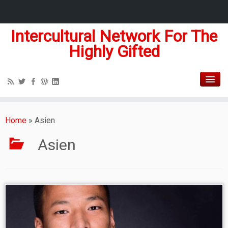
Intercultural Network For The
Highly Gifted
Home
»
Asien
Asien