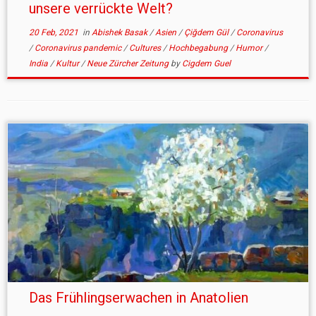
unsere verrückte Welt?
20 Feb, 2021
in
Abishek Basak
/
Asien
/
Çiğdem Gül
/
Coronavirus
/
Coronavirus pandemic
/
Cultures
/
Hochbegabung
/
Humor
/
India
/
Kultur
/
Neue Zürcher Zeitung
by
Cigdem Guel
Das Frühlingserwachen in Anatolien