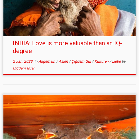
INDIA: Love is more valuable than an IQ-
degree
2 Jan, 2023
in
Allgemein
/
Asien
/
Çiğdem Gül
/
Kulturen
/
Liebe
by
Cigdem Guel