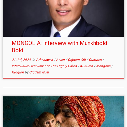
MONGOLIA: Interview with Munkhbold
Bold
21 Jul, 2023
in
Arbeitswelt
/
Asien
/
Çiğdem Gül
/
Cultures
/
Intercultural Network For The Highly Gifted
/
Kulturen
/
Mongolia
/
Religion
by
Cigdem Guel