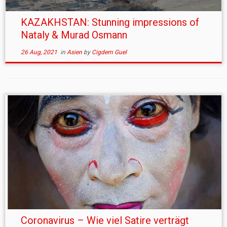
KAZAKHSTAN: Stunning impressions of
Nataly & Murad Osmann
26 Aug, 2021
in
Asien
by
Cigdem Guel
Coronavirus – Wie viel Satire verträgt