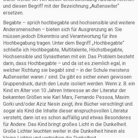
und diesen Begriff mit der Bezeichnung „Außenseiter“
ersetzen.
Begabte – sprich hochbegabte und hochsensible und weitere
Andersmenschen – bieten sich für Ausgrenzung an. Sie
müssen jedoch Erkenntnis und Verantwortung für ihre
Hochbegabung tragen. Unter dem Begriff „Hochbegabte“
schließe ich Hochbegabte, Multitalente, Höchstbegabte,
Hochsensible und Synästheten mit ein. Das Problem besteht
darin, dass Hochbegabte – und da ist es ziemlich egal, in
welcher Richtung sie begabt sind – in der Schule meistens
Außenseiter waren / sind. Da gibt es sicher einen gewissen
Gruppendruck, durch den Leute isoliert werden. Wenn z. B. ein
Kind im Alter von 10 Jahren Interesse an der Literatur der
bekannten Größen wie Karl Marx, Fernando Pessoa, Maxim
Gorki und/oder Aziz Nesin zeigt, ihre Bücher verschlingt und
sogar als Kind die Inhalte dieser anspruchsvollen Literatur
versteht, dann ist es schon auffällig und etwas Besonderes
für Andere. Das Kind bringt großes Licht in die Dunkelheit.
Große Lichter leuchten weiter in die Dunkelheit hinein als
kleine Lichter und vertreiben die Dunkelheit.