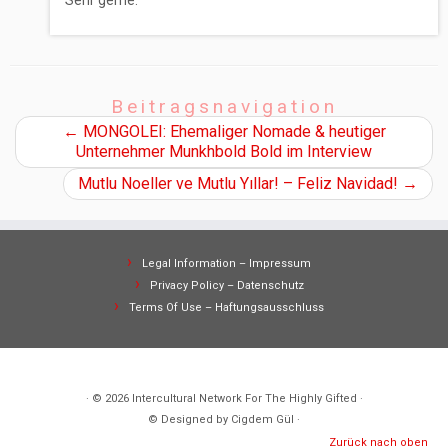
Beitragsnavigation
←
MONGOLEI: Ehemaliger Nomade & heutiger
Unternehmer Munkhbold Bold im Interview
Mutlu Noeller ve Mutlu Yıllar! – Feliz Navidad!
→
Legal Information – Impressum
Privacy Policy – Datenschutz
Terms Of Use – Haftungsausschluss
· © 2026
Intercultural Network For The Highly Gifted
·
© Designed by Cigdem Gül ·
Zurück nach oben