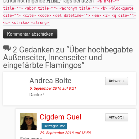
Du kannst folgende
HTML
-Tags benutzen:
<a href=""
title=""> <abbr title=""> <acronym title=""> <b> <blockquote
cite=""> <cite> <code> <del datetime=""> <em> <i> <q cite="">
<s> <strike> <strong>
2 Gedanken zu “
Über hochbegabte
Außenseiter, Innenseiter und
eingefärbte Flamingos
”
Andrea Bolte
Antwort
↓
5. September 2016 auf 8:21
Danke !
Cigdem Guel
Antwort
↓
Beitragsautor
29. September 2016 auf 18:56
Sehr gerne.