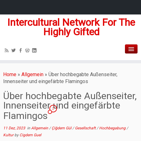
Intercultural Network For The
Highly Gifted
Home
»
Allgemein
»
Über hochbegabte Außenseiter,
Innenseiter und eingefärbte Flamingos
Über hochbegabte Außenseiter,
Innenseiter und eingefärbte
2
Flamingos
11 Dez, 2023
in
Allgemein
/
Çiğdem Gül
/
Gesellschaft
/
Hochbegabung
/
Kultur
by
Cigdem Guel