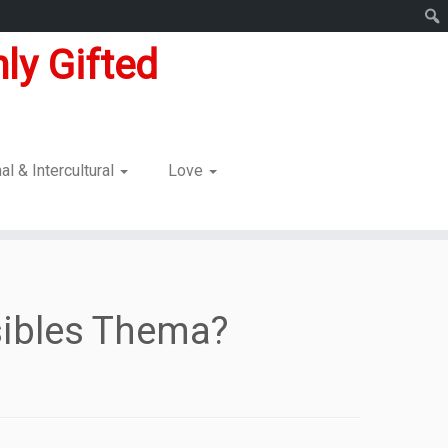
ly Gifted
nal & Intercultural
Love
nsibles Thema?