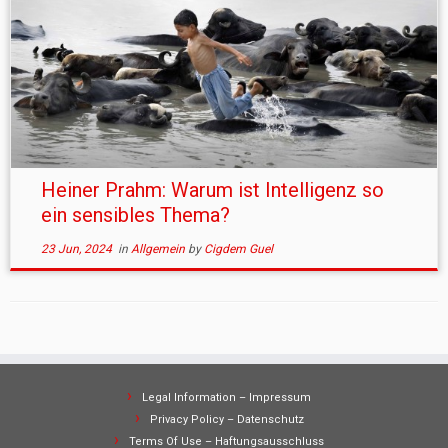
Heiner Prahm: Warum ist Intelligenz so
ein sensibles Thema?
23 Jun, 2024
in
Allgemein
by
Cigdem Guel
Legal Information – Impressum
Privacy Policy – Datenschutz
Terms Of Use – Haftungsausschluss