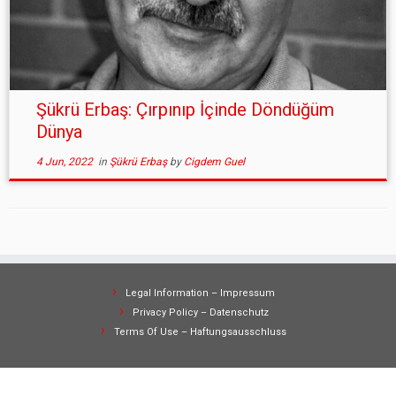
Şükrü Erbaş: Çırpınıp İçinde Döndüğüm
Dünya
4 Jun, 2022
in
Şükrü Erbaş
by
Cigdem Guel
Legal Information – Impressum
Privacy Policy – Datenschutz
Terms Of Use – Haftungsausschluss