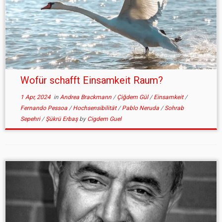
Wofür schafft Einsamkeit Raum?
1 Apr, 2024
in
Andrea Brackmann
/
Çiğdem Gül
/
Einsamkeit
/
Fernando Pessoa
/
Hochsensibilität
/
Pablo Neruda
/
Sohrab
Sepehri
/
Şükrü Erbaş
by
Cigdem Guel