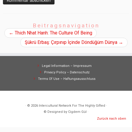
Beitragsnavigation
←
Thich Nhat Hanh: The Culture Of Being
Şükrü Erbaş: Çırpınıp İçinde Döndüğüm Dünya
→
Legal Information – Impressum
Privacy Policy – Datenschutz
Terms Of Use – Haftungsausschluss
· © 2026
Intercultural Network For The Highly Gifted
·
© Designed by Cigdem Gül ·
Zurück nach oben