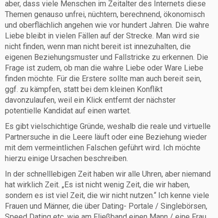
aber, dass viele Menschen im Zeitalter des Internets diese
Themen genauso unfrei, nüchtern, berechnend, ökonomisch
und oberflächlich angehen wie vor hundert Jahren. Die wahre
Liebe bleibt in vielen Fällen auf der Strecke. Man wird sie
nicht finden, wenn man nicht bereit ist innezuhalten, die
eigenen Beziehungsmuster und Fallstricke zu erkennen. Die
Frage ist zudem, ob man die wahre Liebe oder Ware Liebe
finden möchte. Für die Erstere sollte man auch bereit sein,
ggf. zu kämpfen, statt bei dem kleinen Konflikt
davonzulaufen, weil ein Klick entfernt der nächster
potentielle Kandidat auf einen wartet.
Es gibt vielschichtige Gründe, weshalb die reale und virtuelle
Partnersuche in die Leere läuft oder eine Beziehung wieder
mit dem vermeintlichen Falschen geführt wird. Ich möchte
hierzu einige Ursachen beschreiben.
In der schnelllebigen Zeit haben wir alle Uhren, aber niemand
hat wirklich Zeit. „Es ist nicht wenig Zeit, die wir haben,
sondern es ist viel Zeit, die wir nicht nutzen.“ Ich kenne viele
Frauen und Männer, die über Dating- Portale / Singlebörsen,
Speed Dating etc. wie am Fließband einen Mann / eine Frau