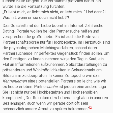
kleinen Blüte umgeht. Sie verstummt plötzlich dabei, als
würde sie die Fortsetzung fürchten.
„Er liebt mich, er liebt mich nicht, er liebt mich…“ Und dann?!
Was ist, wenn er sie doch nicht liebt?!
Das Geschäft mit der Liebe boomt im Internet. Zahlreiche
Dating- Portale wollen bei der Partnersuche helfen und
versprechen die große Liebe. Es ist auch die Rede von
Partnerschaftsbörse nur für Hochbegabte. Ihr Herzstück sind
die psychologischen Matchingverfahren, anhand derer
Partnersuchende ihr perfektes Gegenstück finden sollen. Um
den Richtigen zu finden, nehmen wir jeden Tag in Kauf, ein
Flut an Informationen aufzunehmen, Selbstdarstellungen zu
präsentieren und Wahlmöglichkeiten in Sekundentakt am
Bildschirm zu überprüfen. In keiner Zeitepoche war das
Kennenlernen
eines potentiellen Partners so leicht, wie wir
es heute erleben. Partner
suche
ist jedoch eine andere Liga.
Sie ist nicht nur bei Hochbegabten und Hochsensiblen
kompliziert. „Der Reichtum des Lebens liegt also in unseren
Beziehungen, auch wenn wir gerade dort oft sehr
[2]
schmerzlich unsere Armut zu spüren bekommen.“