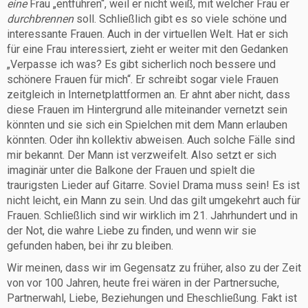
eine
Frau „entführen“, weil er nicht weiß, mit welcher Frau er
durchbrennen
soll. Schließlich gibt es so viele schöne und
interessante Frauen. Auch in der virtuellen Welt. Hat er sich
für eine Frau interessiert, zieht er weiter mit den Gedanken
„Verpasse ich was? Es gibt sicherlich noch bessere und
schönere Frauen für mich“. Er schreibt sogar viele Frauen
zeitgleich in Internetplattformen an. Er ahnt aber nicht, dass
diese Frauen im Hintergrund alle miteinander vernetzt sein
könnten und sie sich ein Spielchen mit dem Mann erlauben
könnten. Oder ihn kollektiv abweisen. Auch solche Fälle sind
mir bekannt. Der Mann ist verzweifelt. Also setzt er sich
imaginär unter die Balkone der Frauen und spielt die
traurigsten Lieder auf Gitarre. Soviel Drama muss sein! Es ist
nicht leicht, ein Mann zu sein. Und das gilt umgekehrt auch für
Frauen. Schließlich sind wir wirklich im 21. Jahrhundert und in
der Not, die wahre Liebe zu finden, und wenn wir sie
gefunden haben, bei ihr zu bleiben.
Wir meinen, dass wir im Gegensatz zu früher, also zu der Zeit
von vor 100 Jahren, heute frei wären in der Partnersuche,
Partnerwahl, Liebe, Beziehungen und Eheschließung. Fakt ist