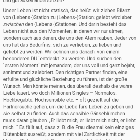
und gut auseinandersetzen?
Unser Leben ist nicht statisch, das heißt. wir ziehen Bilanz
von (Lebens-)Station zu (Lebens-)Station; gelebt wird aber
zwischen
den (Lebens-)Stationen. Und darin besteht das
Leben nicht aus den Momenten, in denen wir nur atmen,
sondern auch aus denen, die uns den Atem rauben. Jeder von
uns hat das Bedürfnis, sich zu verlieben, zu lieben und
geliebt zu werden. Wir sehnen uns danach, von einem
besonderen DU `entdeckt´ zu werden. Und suchen den
`ersten Moment´ mit jemandem, der uns voll und ganz bejaht,
annimmt und zelebriert. Den richtigen Partner finden, eine
erfüllte und glückliche Beziehung zu führen, ist der große
Wunsch. Man könnte meinen, das überall deshalb die wahre
Liebe lauert, wo doch Millionen Singles – Normalos,
Hochbegabte, Hochsensible etc. – oft gezielt auf die
Partnersuche gehen, um die Liebe fürs Leben zu geben und
sie selbst zu finden. Auch das sensible Gänseblümchen
muss daran glauben. „Er liebt mich, er liebt mich nicht, er liebt
mich…“ Es fällt auf, dass z. B. die Frau diesmal kein einziges
Blütenblatt ausreißt, sondern mit viel Zärtlichkeit mit der