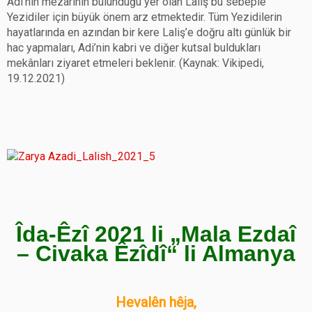
Adî’nin mezarının bulunduğu yer olan Laliş bu sebeple
Yezidiler için büyük önem arz etmektedir. Tüm Yezidilerin
hayatlarında en azından bir kere Laliş’e doğru altı günlük bir
hac yapmaları, Adi’nin kabri ve diğer kutsal buldukları
mekânları ziyaret etmeleri beklenir. (Kaynak: Vikipedi,
19.12.2021)
Îda-Êzî 2021 li „Mala Ezdaî
– Civaka Êzîdî“ li Almanya
Hevalên hêja,