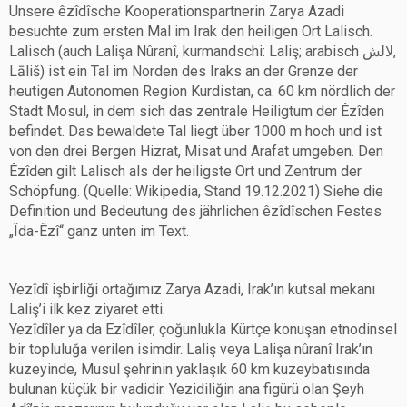
Unsere êzîdîsche Kooperationspartnerin Zarya Azadi
besuchte zum ersten Mal im Irak den heiligen Ort Lalisch.
Lalisch (auch Lalişa Nûranî, kurmandschi: Laliş; arabisch لالش,
Lāliš) ist ein Tal im Norden des Iraks an der Grenze der
heutigen Autonomen Region Kurdistan, ca. 60 km nördlich der
Stadt Mosul, in dem sich das zentrale Heiligtum der Êzîden
befindet. Das bewaldete Tal liegt über 1000 m hoch und ist
von den drei Bergen Hizrat, Misat und Arafat umgeben. Den
Êzîden gilt Lalisch als der heiligste Ort und Zentrum der
Schöpfung. (Quelle: Wikipedia, Stand 19.12.2021) Siehe die
Definition und Bedeutung des jährlichen êzîdîschen Festes
„Îda-Êzî“ ganz unten im Text.
Yezîdî işbirliği ortağımız Zarya Azadi, Irak’ın kutsal mekanı
Laliş’i ilk kez ziyaret etti.
Yezîdîler ya da Ezîdîler, çoğunlukla Kürtçe konuşan etnodinsel
bir topluluğa verilen isimdir. Laliş veya Lalişa nûranî Irak’ın
kuzeyinde, Musul şehrinin yaklaşık 60 km kuzeybatısında
bulunan küçük bir vadidir. Yezidiliğin ana figürü olan Şeyh