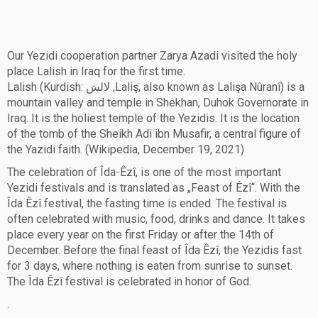
Our Yezidi cooperation partner Zarya Azadi visited the holy
place Lalish in Iraq for the first time.
Lalish (Kurdish: لالش ,Laliş‎, also known as Lalişa Nûranî) is a
mountain valley and temple in Shekhan, Duhok Governorate in
Iraq. It is the holiest temple of the Yezidis. It is the location
of the tomb of the Sheikh Adi ibn Musafir, a central figure of
the Yazidi faith. (Wikipedia, December 19, 2021)
The celebration of Îda-Êzî, is one of the most important
Yezidi festivals and is translated as „Feast of Êzî“. With the
Îda Êzî festival, the fasting time is ended. The festival is
often celebrated with music, food, drinks and dance. It takes
place every year on the first Friday or after the 14th of
December. Before the final feast of Îda Êzî, the Yezidis fast
for 3 days, where nothing is eaten from sunrise to sunset.
The Îda Êzî festival is celebrated in honor of God.
.