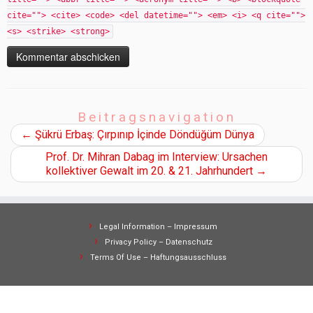
cite=""> <cite> <code> <del datetime=""> <em> <i> <q cite="">
<s> <strike> <strong>
Beitragsnavigation
←
Şükrü Erbaş: Çırpınıp İçinde Döndüğüm Dünya
Prof. Dr. Mihran Dabag im Interview: Ursachen
kollektiver Gewalt im 20. & 21. Jahrhundert
→
Legal Information – Impressum
Privacy Policy – Datenschutz
Terms Of Use – Haftungsausschluss