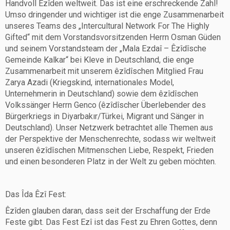
Handvoll Êzîden weltweit. Das ist eine erschreckende Zahl!
Umso dringender und wichtiger ist die enge Zusammenarbeit
unseres Teams des „Intercultural Network For The Highly
Gifted“ mit dem Vorstandsvorsitzenden Herrn Osman Güden
und seinem Vorstandsteam der „Mala Ezdaî – Êzîdîsche
Gemeinde Kalkar“ bei Kleve in Deutschland, die enge
Zusammenarbeit mit unserem êzîdîschen Mitglied Frau
Zarya Azadi (Kriegskind, internationales Model,
Unternehmerin in Deutschland) sowie dem êzîdîschen
Volkssänger Herrn Genco (êzîdîscher Überlebender des
Bürgerkriegs in Diyarbakır/Türkei, Migrant und Sänger in
Deutschland). Unser Netzwerk betrachtet alle Themen aus
der Perspektive der Menschenrechte, sodass wir weltweit
unseren êzîdîschen Mitmenschen Liebe, Respekt, Frieden
und einen besonderen Platz in der Welt zu geben möchten.
Das Îda Êzî Fest:
Êzîden glauben daran, dass seit der Erschaffung der Erde
Feste gibt. Das Fest Ezî ist das Fest zu Ehren Gottes, denn