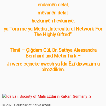
endamên delal,
mêvanên delal,
hezkiriyên hevkariyê,
ya Tora me ya Media „Intercultural Network For
The Highly Gifted“.
Tîmê – Çiğdem Gül, Dr. Sathya Alessandra
Bernhard and Metin Türk –
Ji were cejneke xwesh ya Îda Êzî dixwazim u
pîrozdikim.
© 2020 Courtesy of Zarya Azadi.