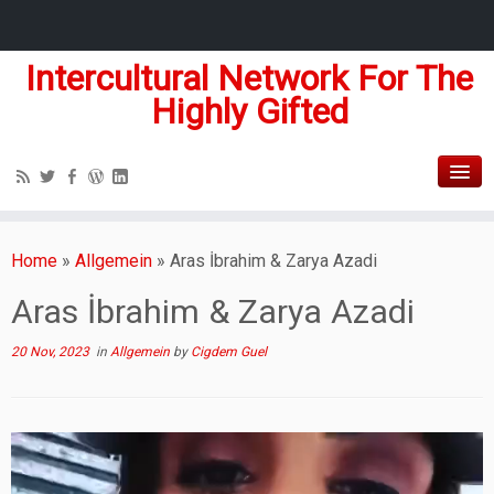
Intercultural Network For The
Highly Gifted
Home
»
Allgemein
»
Aras İbrahim & Zarya Azadi
Aras İbrahim & Zarya Azadi
20 Nov, 2023
in
Allgemein
by
Cigdem Guel