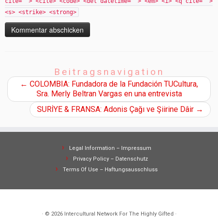
cite=""> <cite> <code> <del datetime=""> <em> <i> <q cite="">
<s> <strike> <strong>
Beitragsnavigation
←
COLOMBIA: Fundadora de la Fundación TUCultura,
Sra. Merly Beltran Vargas en una entrevista
SURİYE & FRANSA: Adonis Çağı ve Şiirine Dâir
→
Legal Information – Impressum
Privacy Policy – Datenschutz
Terms Of Use – Haftungsausschluss
· © 2026
Intercultural Network For The Highly Gifted
·