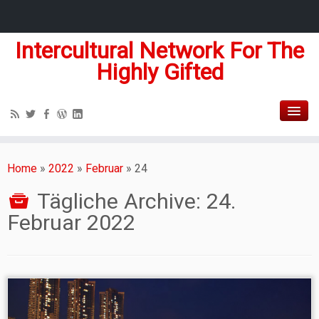
Intercultural Network For The
Highly Gifted
Home
»
2022
»
Februar
»
24
Tägliche Archive:
24.
Februar 2022